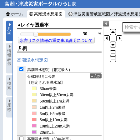
ホーム
高潮浸水想定図
津波災害警戒区域図／津波浸水想定
●レイヤ透過率
凡
例
%
水害リスク情報の重要事項説明について
凡例
情
報
表
高潮浸水想定図
示
高潮浸水想定（想定最大）
▲凡例
令和3年8月に公表
【想定される浸水深】
検
索
30cm未満
30cm以上50cm未満
50cm以上1m未満
座
1m以上3m未満
標
3m以上5m未満
5m以上10m未満
10m以上20m未満
20m以上
高潮浸水想定（30年確率）