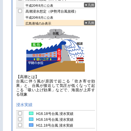
▼凡例
平成20年8月に公表
高潮浸水想定（伊勢湾台風規模）
平成20年8月に公表
▼凡例
広島港域のみ表示
【高潮とは】
台風に伴う風が原因で起こる「吹き寄せ効
果」と、台風が接近して気圧が低くなって起
こる「吸い上げ効果」などで、海面が上昇す
る現象
浸水実績
H16.18号台風 浸水実績
H16.16号台風 浸水実績
H11.18号台風 浸水実績